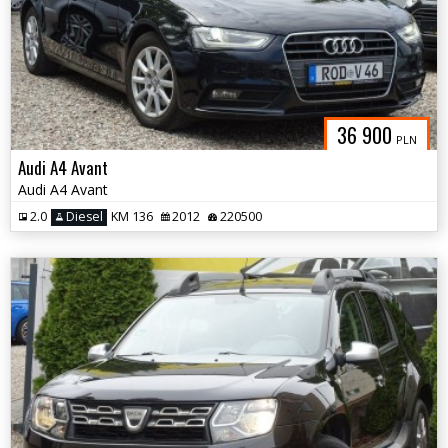
36 900
PLN
Audi A4 Avant
Audi A4 Avant
2.0
Diesel
KM 136
2012
220500