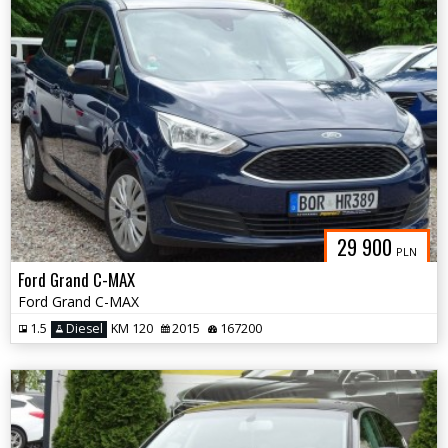
29 900
PLN
Ford Grand C-MAX
Ford Grand C-MAX
1.5
Diesel
KM 120
2015
167200