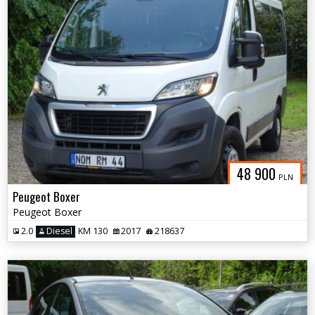
48 900
PLN
Peugeot Boxer
Peugeot Boxer
2.0
Diesel
KM 130
2017
218637