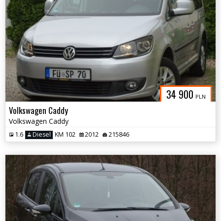
34 900
PLN
Volkswagen Caddy
Volkswagen Caddy
1.6
Diesel
KM 102
2012
215846