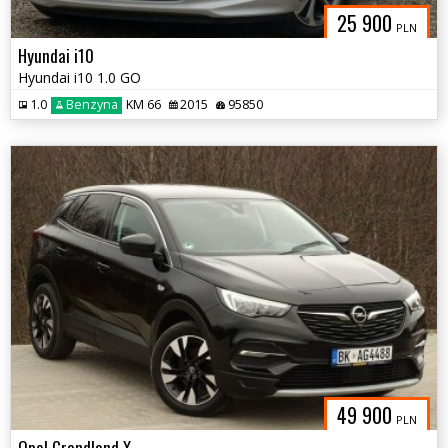
25 900
PLN
Hyundai i10
Hyundai i10 1.0 GO
1.0
Benzyna
KM 66
2015
95850
49 900
PLN
Opel Grandland X