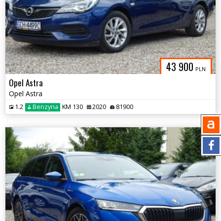
43 900
PLN
Opel Astra
Opel Astra
1.2
Benzyna
KM 130
2020
81900