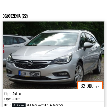
OGŁOSZENIA (22)
32 900
PLN
Opel Astra
Opel Astra
1.6
Diesel
KM 160
2017
160650