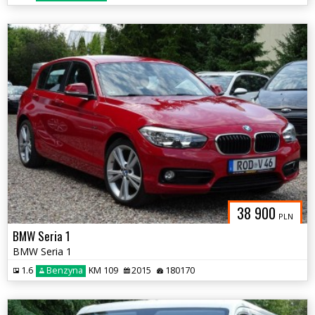
38 900
PLN
BMW Seria 1
BMW Seria 1
1.6
Benzyna
KM 109
2015
180170