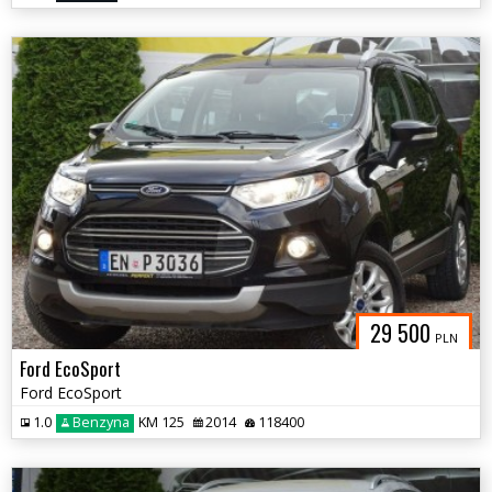
29 500
PLN
Ford EcoSport
Ford EcoSport
1.0
Benzyna
KM 125
2014
118400