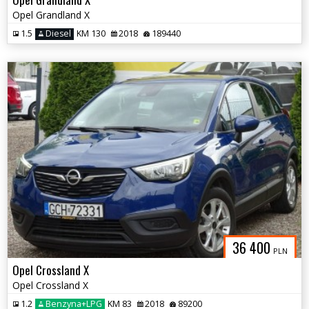
Opel Grandland X
1.5
Diesel
KM 130
2018
189440
36 400
PLN
Opel Crossland X
Opel Crossland X
1.2
Benzyna+LPG
KM 83
2018
89200