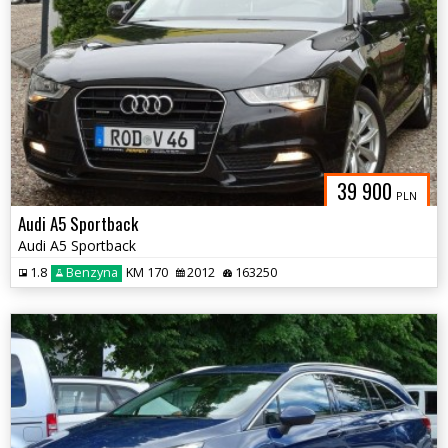
39 900
PLN
Audi A5 Sportback
Audi A5 Sportback
1.8
Benzyna
KM 170
2012
163250