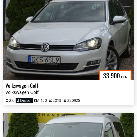
33 900
PLN
Volkswagen Golf
Volkswagen Golf
2.0
Diesel
KM 150
2013
220928