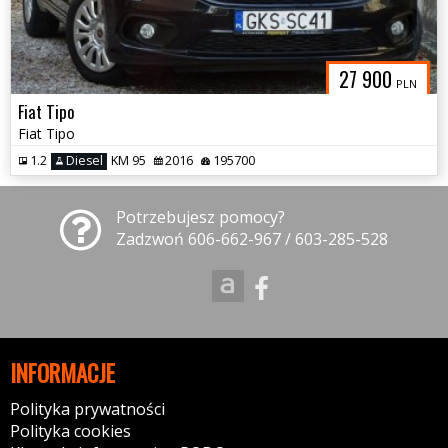
27 900
PLN
Fiat Tipo
Fiat Tipo
1.2
Diesel
KM 95
2016
195700
Potrzebujesz pomocy?
Zadzwoń 606-662-967 / 603-285-528
INFORMACJE
Polityka prywatności
Polityka cookies