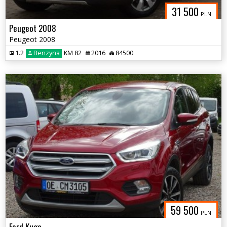
31 500
PLN
Peugeot 2008
Peugeot 2008
1.2
Benzyna
KM 82
2016
84500
59 500
PLN
Ford Kuga