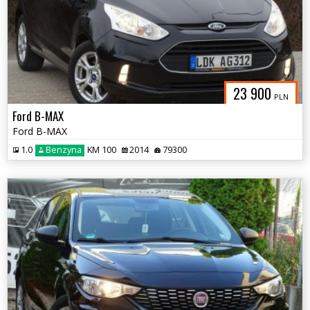
23 900
PLN
Ford B-MAX
Ford B-MAX
1.0
Benzyna
KM 100
2014
79300