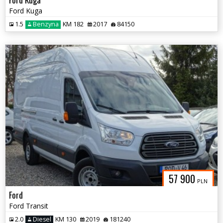
Ford Kuga
1.5
Benzyna
KM 182
2017
84150
57 900
PLN
Ford
Ford Transit
2.0
Diesel
KM 130
2019
181240