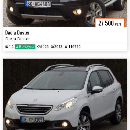
27 500
PLN
Dacia Duster
Dacia Duster
1.2
Benzyna
KM 125
2013
116770