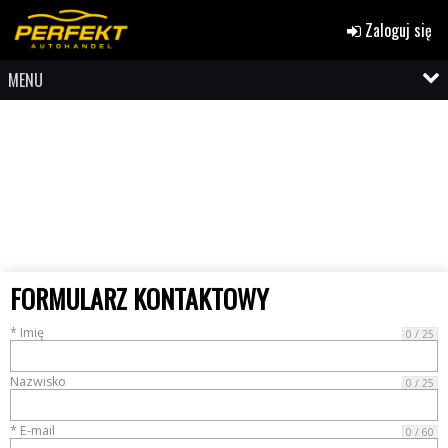
Zaloguj się
MENU
FORMULARZ KONTAKTOWY
* Imię
0 / 25
Nazwisko
0 / 25
* E-mail
0 / 60