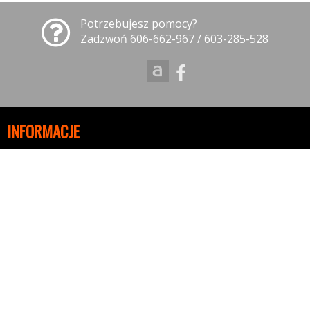
Potrzebujesz pomocy?
Zadzwoń 606-662-967 / 603-285-528
INFORMACJE
Polityka prywatności
Polityka cookies
Klauzula informacyjna RODO
Reklamacje
GODZINY OTWARCIA
10:00-18:00 - Poniedziałek
10:00-18:00 - Wtorek
10:00-18:00 - Środa
10:00-18:00 - Czwartek