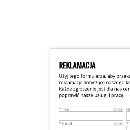
REKLAMACJA
Użyj tego formularza, aby przek
reklamacje dotyczące naszego 
Każde zgłoszenie jest dla nas 
poprawić nasze usługi i pracę.
* Imię
N
0 / 25
* E-mail
* 
0 / 60