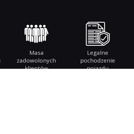
Masa
Legalne
u
zadowolonych
pochodzenie
klientów
pojazdu
INFORMACJE O FIRMIE
ajmującą się pośrednictwem
Głównym atutem naszej fir