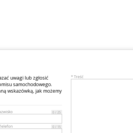
* Treść
azać uwagi lub zgłosić
komisu samochodowego.
cenną wskazówką, jak możemy
azwisko
0 / 25
Telefon
0 / 15