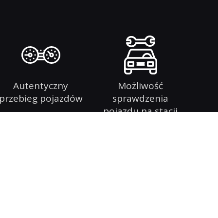
Autentyczny
Możliwość
przebieg pojazdów
sprawdzenia
pojazdu na stacji
diagnostycznej
my jest kompleksowa obsługa Klientów