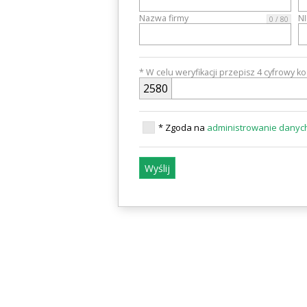
Nazwa firmy
N
0 / 80
* W celu weryfikacji przepisz 4 cyfrowy k
2
5
8
0
* Zgoda na
administrowanie dany
Wyślij