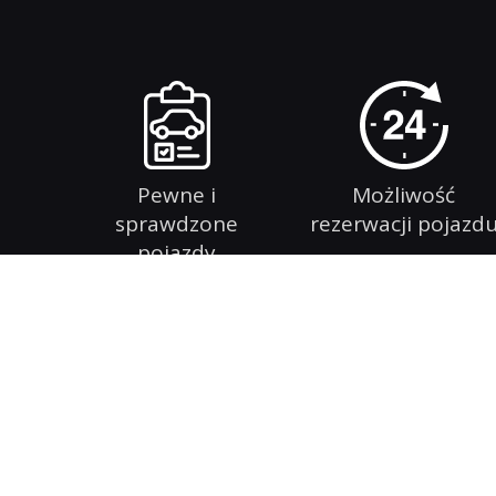
Pewne i
Możliwość
sprawdzone
rezerwacji pojazd
pojazdy
Witamy w Auto komisie. Jesteśmy wiodącą firmą z