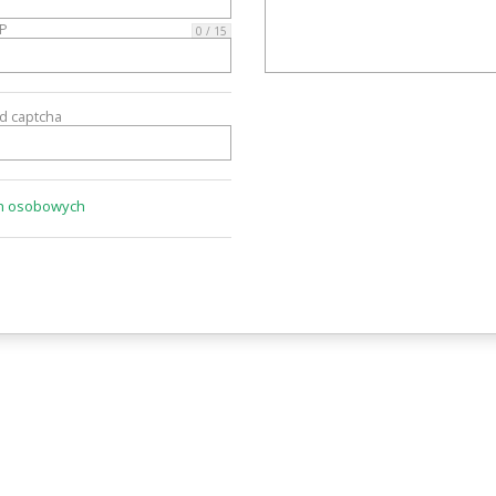
IP
0 / 15
od captcha
ch osobowych