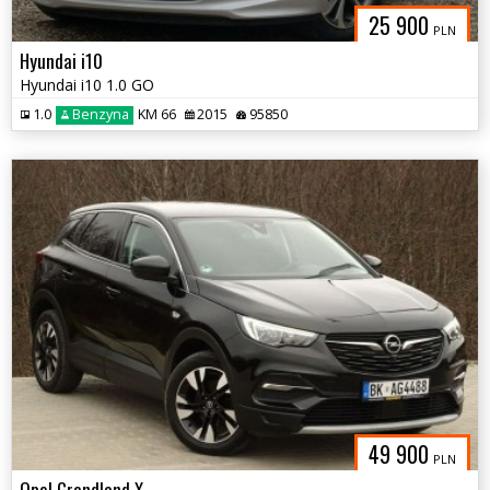
25 900
PLN
Hyundai i10
Hyundai i10 1.0 GO
1.0
Benzyna
KM 66
2015
95850
49 900
PLN
Opel Grandland X