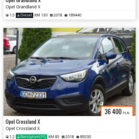
Opel Grandland X
1.5
Diesel
KM 130
2018
189440
36 400
PLN
Opel Crossland X
Opel Crossland X
1.2
Benzyna+LPG
KM 83
2018
89200