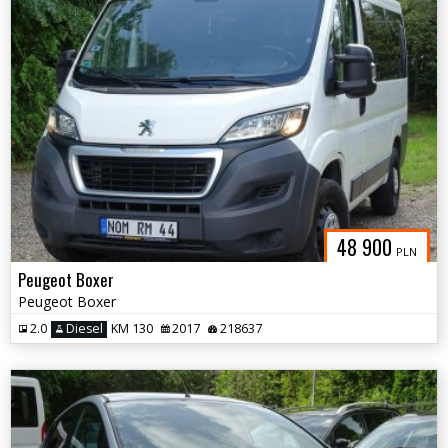
48 900
PLN
Peugeot Boxer
Peugeot Boxer
2.0
Diesel
KM 130
2017
218637