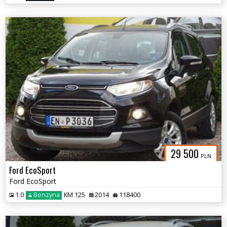
29 500
PLN
Ford EcoSport
Ford EcoSport
1.0
Benzyna
KM 125
2014
118400