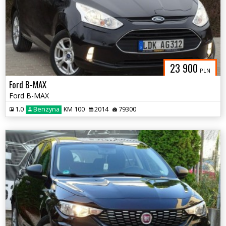
23 900
PLN
Ford B-MAX
Ford B-MAX
1.0
Benzyna
KM 100
2014
79300