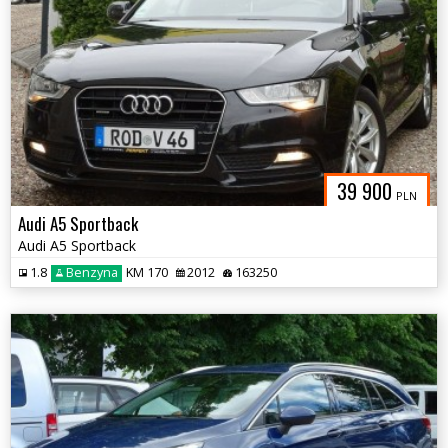
39 900
PLN
Audi A5 Sportback
Audi A5 Sportback
1.8
Benzyna
KM 170
2012
163250