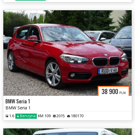
38 900
PLN
BMW Seria 1
BMW Seria 1
1.6
Benzyna
KM 109
2015
180170