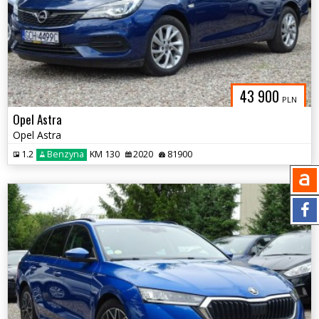
43 900
PLN
Opel Astra
Opel Astra
1.2
Benzyna
KM 130
2020
81900