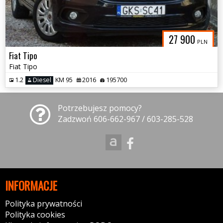
27 900
PLN
Fiat Tipo
Fiat Tipo
1.2
Diesel
KM 95
2016
195700
Potrzebujesz pomocy?
Zadzwoń 606-662-967 / 603-285-528
INFORMACJE
Polityka prywatności
Polityka cookies