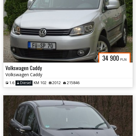
34 900
PLN
Volkswagen Caddy
Volkswagen Caddy
1.6
Diesel
KM 102
2012
215846