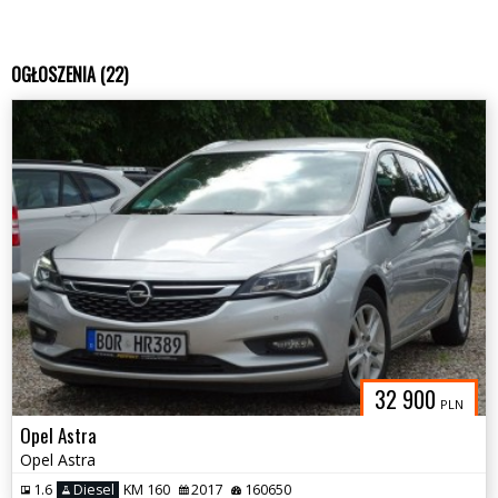
OGŁOSZENIA (22)
32 900
PLN
Opel Astra
Opel Astra
1.6
Diesel
KM 160
2017
160650