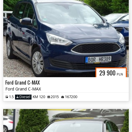
29 900
PLN
Ford Grand C-MAX
Ford Grand C-MAX
1.5
Diesel
KM 120
2015
167200