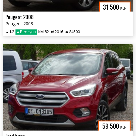
31 500
PLN
Peugeot 2008
Peugeot 2008
1.2
Benzyna
KM 82
2016
84500
59 500
PLN
Ford Kuga