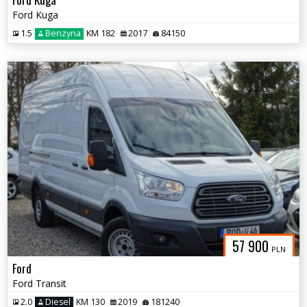
Ford Kuga
1.5
Benzyna
KM 182
2017
84150
57 900
PLN
Ford
Ford Transit
2.0
Diesel
KM 130
2019
181240