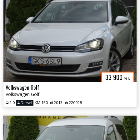
33 900
PLN
Volkswagen Golf
Volkswagen Golf
2.0
Diesel
KM 150
2013
220928