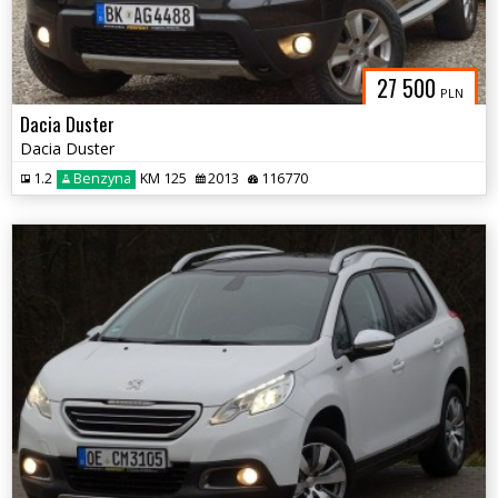
27 500
PLN
Dacia Duster
Dacia Duster
1.2
Benzyna
KM 125
2013
116770