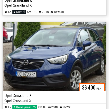
Opel Grandland X
1.5
Diesel
KM 130
2018
189440
36 400
PLN
Opel Crossland X
Opel Crossland X
1.2
Benzyna+LPG
KM 83
2018
89200