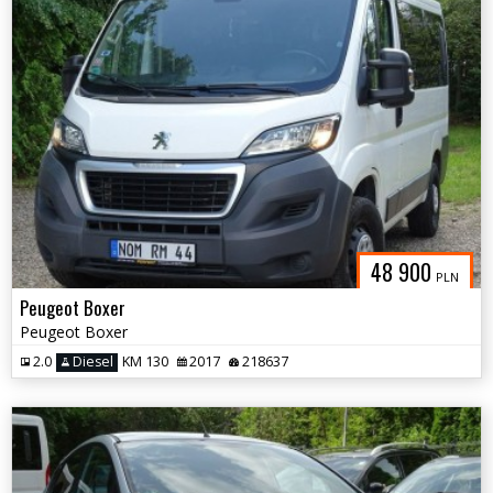
48 900
PLN
Peugeot Boxer
Peugeot Boxer
2.0
Diesel
KM 130
2017
218637