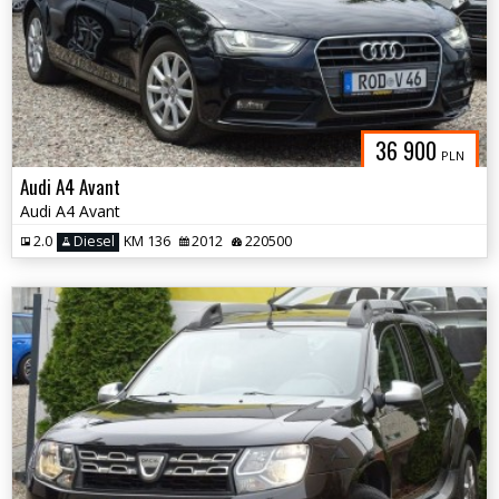
36 900
PLN
Audi A4 Avant
Audi A4 Avant
2.0
Diesel
KM 136
2012
220500