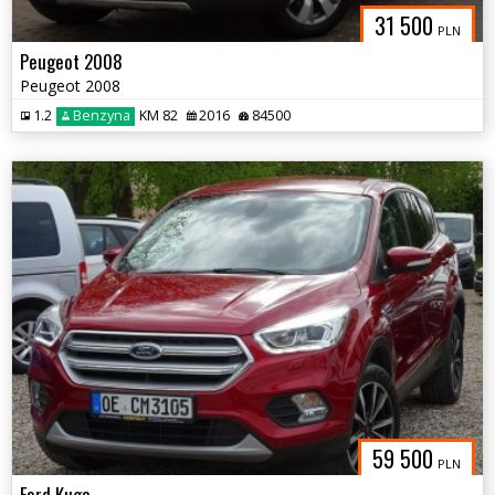
31 500
PLN
Peugeot 2008
Peugeot 2008
1.2
Benzyna
KM 82
2016
84500
59 500
PLN
Ford Kuga