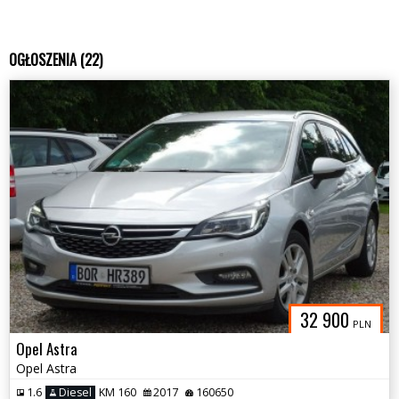
OGŁOSZENIA (22)
32 900
PLN
Opel Astra
Opel Astra
1.6
Diesel
KM 160
2017
160650