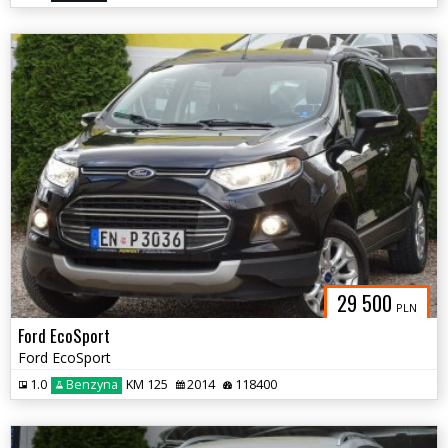
29 500
PLN
Ford EcoSport
Ford EcoSport
1.0
Benzyna
KM 125
2014
118400