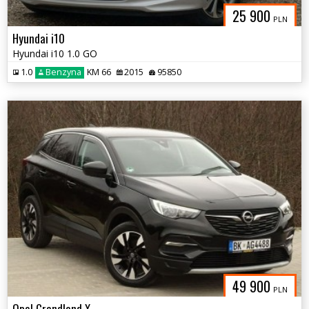
25 900
PLN
Hyundai i10
Hyundai i10 1.0 GO
1.0
Benzyna
KM 66
2015
95850
49 900
PLN
Opel Grandland X