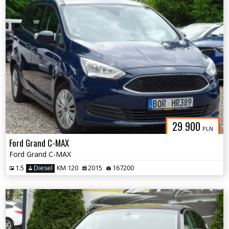
29 900
PLN
Ford Grand C-MAX
Ford Grand C-MAX
1.5
Diesel
KM 120
2015
167200