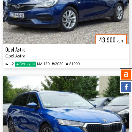
43 900
PLN
Opel Astra
Opel Astra
1.2
Benzyna
KM 130
2020
81900