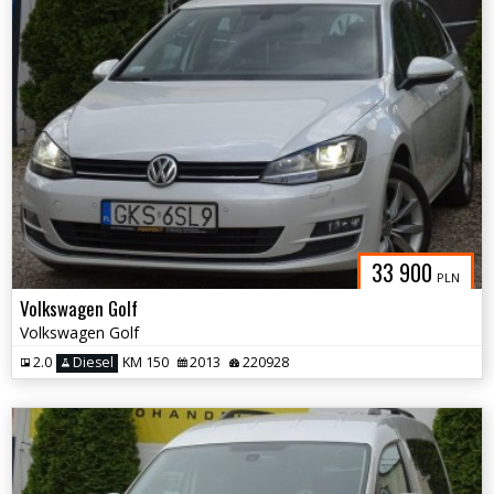
33 900
PLN
Volkswagen Golf
Volkswagen Golf
2.0
Diesel
KM 150
2013
220928