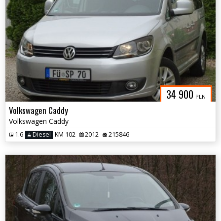
34 900
PLN
Volkswagen Caddy
Volkswagen Caddy
1.6
Diesel
KM 102
2012
215846