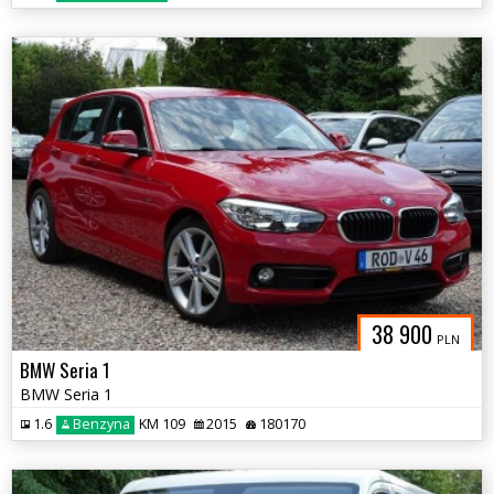
38 900
PLN
BMW Seria 1
BMW Seria 1
1.6
Benzyna
KM 109
2015
180170