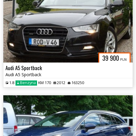
39 900
PLN
Audi A5 Sportback
Audi A5 Sportback
1.8
Benzyna
KM 170
2012
163250