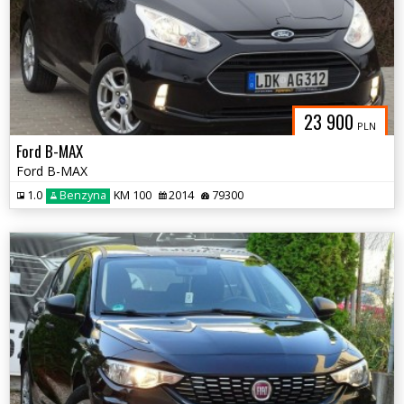
23 900
PLN
Ford B-MAX
Ford B-MAX
1.0
Benzyna
KM 100
2014
79300