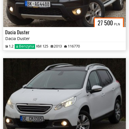
27 500
PLN
Dacia Duster
Dacia Duster
1.2
Benzyna
KM 125
2013
116770