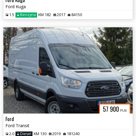
Ford Kuga
1.5
Benzyna
KM 182
2017
84150
57 900
PLN
Ford
Ford Transit
2.0
Diesel
KM 130
2019
181240