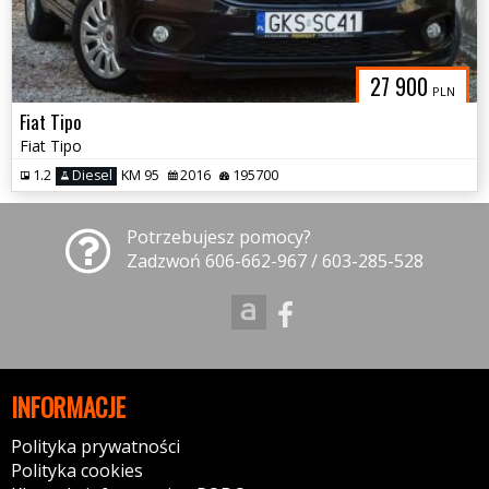
27 900
PLN
Fiat Tipo
Fiat Tipo
1.2
Diesel
KM 95
2016
195700
Potrzebujesz pomocy?
Zadzwoń 606-662-967 / 603-285-528
INFORMACJE
Polityka prywatności
Polityka cookies